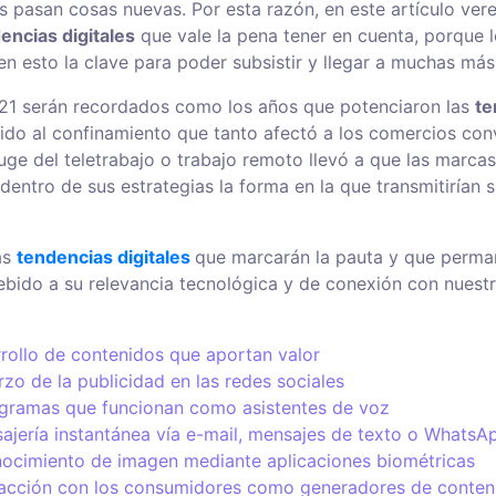
as pasan cosas nuevas. Por esta razón, en este artículo ve
encias digitales
que vale la pena tener en cuenta, porque 
en esto la clave para poder subsistir y llegar a muchas má
21 serán recordados como los años que potenciaron las
te
do al confinamiento que tanto afectó a los comercios con
uge del teletrabajo o trabajo remoto llevó a que las marca
dentro de sus estrategias la forma en la que transmitirían 
as
tendencias digitales
que marcarán la pauta y que perma
ebido a su relevancia tecnológica y de conexión con nuest
rrollo de contenidos que aportan valor
rzo de la publicidad en las redes sociales
gramas que funcionan como asistentes de voz
ajería instantánea vía e-mail, mensajes de texto o WhatsA
nocimiento de imagen mediante aplicaciones biométricas
racción con los consumidores como generadores de conten