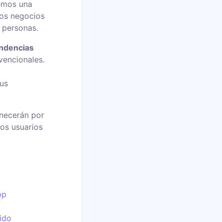
remos una
los negocios
s personas.
ndencias
vencionales.
s
sus
necerán por
ros usuarios
pp
ido