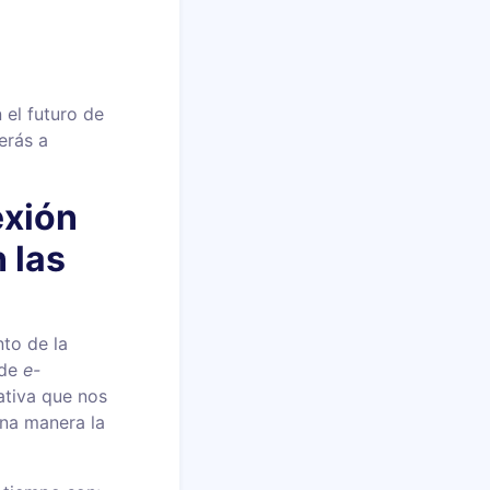
 el futuro de
erás a
exión
 las
to de la
 de
e-
ativa que nos
una manera la