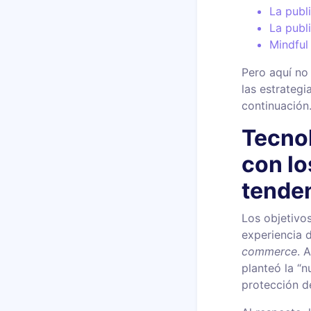
La publ
La publ
Mindful
Pero aquí no
las estrateg
continuación
Tecnol
con lo
tenden
Los objetivo
experiencia 
commerce
. 
planteó la “
protección d