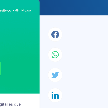
ital
es que