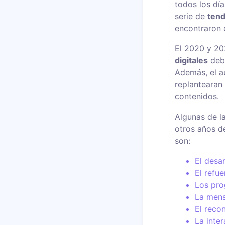
todos los dí
serie de
tend
encontraron 
El 2020 y 20
digitales
debi
Además, el a
replantearan 
contenidos.
Algunas de l
otros años d
son:
El desa
El refue
Los pro
La mens
El reco
La inte