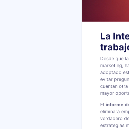
La Int
trabaj
Desde que la 
marketing, h
adoptado est
evitar pregun
cuentan otra 
mayor oportu
El
informe d
eliminará emp
verdadero des
estrategias m