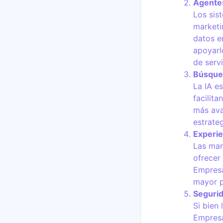
Agentes
Los sis
marketi
datos e
apoyarl
de servi
Búsqued
La IA e
facilit
más ava
estrate
Experie
Las mar
ofrecer
Empresa
mayor p
Segurid
Si bien
Empresa