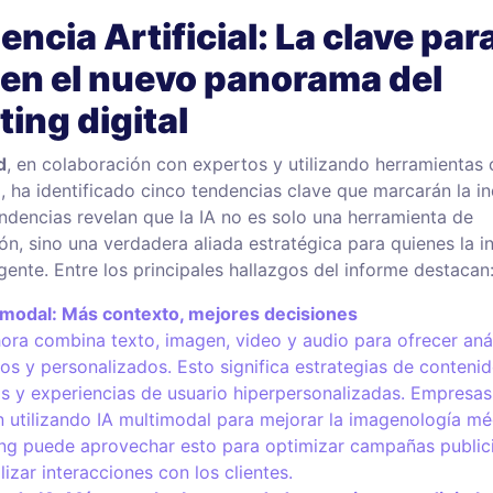
gencia Artificial
: La clave par
 en el nuevo panorama del
ing digital
d
, en colaboración con expertos y utilizando herramientas
M
, ha identificado cinco tendencias clave que marcarán la in
endencias revelan que la IA no es solo una herramienta de
ón, sino una verdadera aliada estratégica para quienes la i
gente. Entre los principales hallazgos del informe destacan
imodal: Más contexto, mejores decisiones
hora combina texto, imagen, video y audio para ofrecer aná
os y personalizados. Esto significa estrategias de conteni
as y experiencias de usuario hiperpersonalizadas. Empres
n utilizando IA multimodal para mejorar la imagenología méd
ng puede aprovechar esto para optimizar campañas publici
izar interacciones con los clientes.