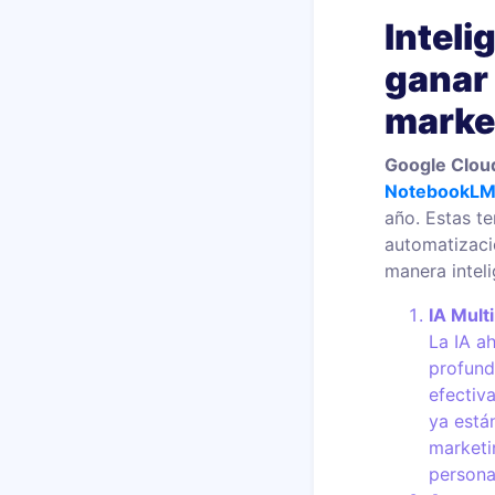
Inteli
ganar
market
Google Clou
NotebookL
año. Estas t
automatizaci
manera inteli
IA Mult
La IA a
profund
efectiv
ya está
marketi
personal