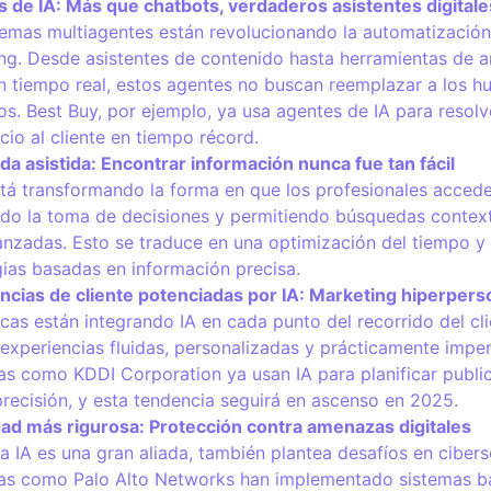
 de IA: Más que chatbots, verdaderos asistentes digitale
temas multiagentes están revolucionando la automatización
ng. Desde asistentes de contenido hasta herramientas de an
n tiempo real, estos agentes no buscan reemplazar a los h
os. Best Buy, por ejemplo, ya usa agentes de IA para resol
cio al cliente en tiempo récord.
a asistida: Encontrar información nunca fue tan fácil
stá transformando la forma en que los profesionales accede
ando la toma de decisiones y permitiendo búsquedas conte
nzadas. Esto se traduce en una optimización del tiempo y
gias basadas en información precisa.
ncias de cliente potenciadas por IA: Marketing hiperpers
cas están integrando IA en cada punto del recorrido del cl
 experiencias fluidas, personalizadas y prácticamente imper
s como KDDI Corporation ya usan IA para planificar publi
recisión, y esta tendencia seguirá en ascenso en 2025.
ad más rigurosa: Protección contra amenazas digitales
 la IA es una gran aliada, también plantea desafíos en ciber
s como Palo Alto Networks han implementado sistemas b