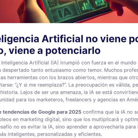
eligencia Artificial no viene p
o, viene a potenciarlo
Inteligencia Artificial (IA) irrumpió con fuerza en el mundo
a despertado tanto entusiasmo como temor. Muchos profes
as herramientas con los brazos abiertos, mientras que ot
tarse: “¿Y si me reemplaza?”. La preocupación es válida, p
historia. Lejos de ser una amenaza, la IA se está convirtien
nidad para los marketeros, freelancers y agencias en Amér
e tendencias de Google para 2025
confirma que la IA no s
leos en marketing digital, sino que los multiplicará y optim
afío no es evitar la IA, sino aprender a aprovecharla para
ás inteligentes, personalizadas y eficientes.