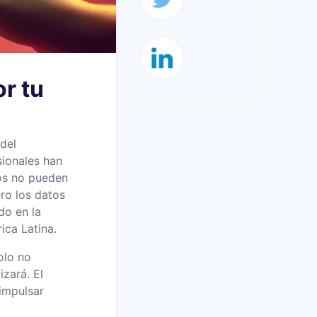
or tu
 del
ionales han
ros no pueden
ero los datos
do en la
ica Latina.
olo no
izará. El
 impulsar