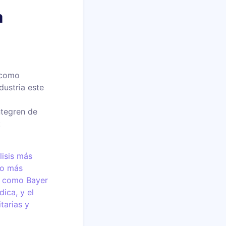
a
 como
dustria este
ntegren de
:
lisis más
do más
as como Bayer
ica, y el
tarias y