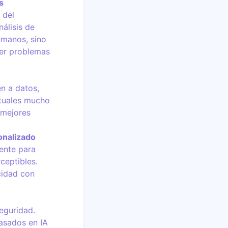
s
 del
álisis de
umanos, sino
ver problemas
n a datos,
xtuales mucho
 mejores
onalizado
iente para
ceptibles.
cidad con
seguridad.
asados en IA