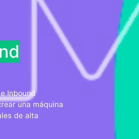
und
de Inbound
crear una máquina
les de alta