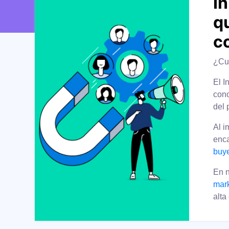
I
q
c
¿Cuá
El I
cono
del 
Al i
enca
buy
En 
mark
alta