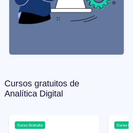
Cursos gratuitos de
Analítica Digital
Curso Gratuito
Curso Gr