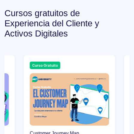
Cursos gratuitos de
Experiencia del Cliente y
Activos Digitales
Curso Gratuito
Curso Gr
Customer Journey Map
Marketin