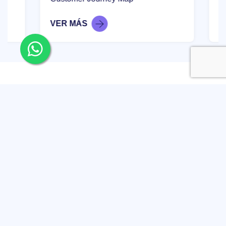
VER MÁS
VER M
5 etapas óptimas para un
desarrollo web
Definición de objetivos
Para definir los objetivos del activo digital ten en cuenta los
objetivos estratégicos del negocio o empresa y formúlalos para
que sean objetivos SMART: specifc específicos, measurable
medibles, attainable alcanzables, realistic realistas, time con un
tiempo definido.