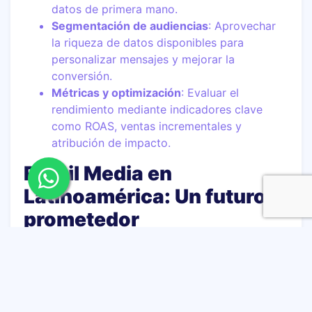
datos de primera mano.
Segmentación de audiencias
: Aprovechar
la riqueza de datos disponibles para
personalizar mensajes y mejorar la
conversión.
Métricas y optimización
: Evaluar el
rendimiento mediante indicadores clave
como ROAS, ventas incrementales y
atribución de impacto.
Retail Media en
Latinoamérica: Un futuro
prometedor
Grandes retailers como Mercado Libre y Amazon
lideran este ecosistema en la región, atrayendo
un tráfico masivo que supera incluso a gigantes
como Google y Facebook en algunos países.
Otros actores clave como Rappi, Cencosud,