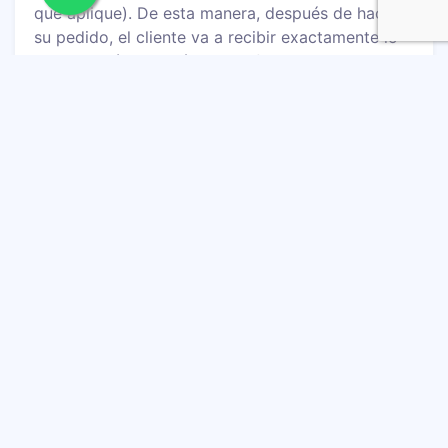
que aplique). De esta manera, después de hacer
su pedido, el cliente va a recibir exactamente lo
que solicitó. Las imágenes referenciales generan
expectativas irreales, que pueden provocar
devoluciones.
Tabla de tallas
Si incluyes guías para encontrar la talla adecuada
en tu sitio web, reducirás las devoluciones. Esto
aplica para las categorías de ropa, zapatos y
accesorios. Junto a las características de los
productos, publica
tablas de tallas
, e imágenes
descriptivas, que faciliten la selección del tamaño
exacto.
También es importante mantener una buena
comunicación con el cliente. Se deben
confirmar
los detalles del pedido
antes de enviarlo, tales
como modelo, cantidad, tamaño, talla, color, etc.