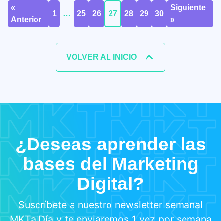
«
Siguiente
1
…
25
26
27
28
29
30
Anterior
»
VOLVER AL INICIO
¿Deseas aprender las
bases del Marketing
Digital?
Suscríbete a nuestro newsletter semanal
MKTalDía y te enviaremos 1 vez por semana