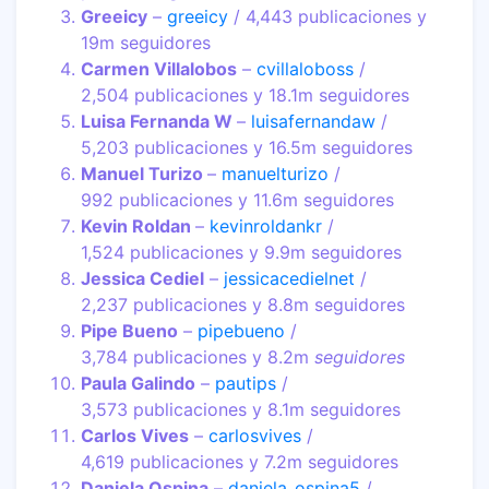
Greeicy
–
greeicy
/ 4,443 publicaciones y
19m seguidores
Carmen Villalobos
–
cvillaloboss
/
2,504 publicaciones y 18.1m seguidores
Luisa Fernanda W
–
luisafernandaw
/
5,203 publicaciones y 16.5m seguidores
Manuel Turizo
–
manuelturizo
/
992 publicaciones y 11.6m seguidores
Kevin Roldan
–
kevinroldankr
/
1,524 publicaciones y 9.9m seguidores
Jessica Cediel
–
jessicacedielnet
/
2,237 publicaciones y 8.8m seguidores
Pipe Bueno
–
pipebueno
/
3,784 publicaciones y 8.2m
seguidores
Paula Galindo
–
pautips
/
3,573 publicaciones y 8.1m seguidores
Carlos Vives
–
carlosvives
/
4,619 publicaciones y 7.2m seguidores
Daniela Ospina
–
daniela_ospina5
/