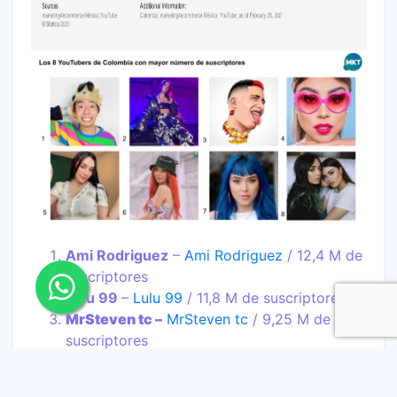
Ami Rodriguez
–
Ami Rodriguez
/ 12,4 M de
suscriptores
Lulu 99
–
Lulu 99
/ 11,8 M de suscriptores
MrSteven tc –
MrSteven tc
/ 9,25 M de
suscriptores
Pautips
–
Pautips
/ 9 M de suscriptores
Sofía Castro
–
Sofía Castro
/ 8,96 M de