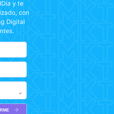
Día y te
izado, con
g Digital
ntes.
IRME