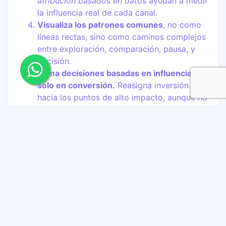
atribución basados en datos
ayudan a medir
la influencia real de cada canal.
Visualiza los patrones comunes
, no como
líneas rectas, sino como caminos complejos
entre exploración, comparación, pausa, y
decisión.
Toma decisiones basadas en influencia, no
solo en conversión.
Reasigna inversión
hacia los puntos de alto impacto, aunque no
sean los que más clics generan.
La era post-embudo ya
empezó
El consumidor de hoy no se deja llevar por una
secuencia. Se mueve, compara, regresa, duda,
decide.
Las marcas que entiendan cómo influir
—no solo cómo convertir— tendrán la ventaja.
Si tu estrategia aún está guiada por el embudo,