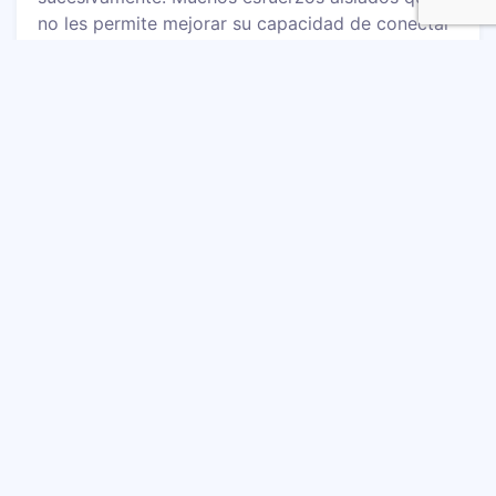
no les permite mejorar su capacidad de conectar
con su cliente ni conocerse a si mismos, para
iniciar procesos de mejora.
Tres pasos para hacer
de los datos tu ventaja
estratégica
Entre las estrategias que has definido para el
crecimiento de tu negocio ¿has incluido la
captura de la información de tus clientes? ¿cómo
procesar esa información y cómo usarla para el
crecimiento de tu negocio?
Paso 1
La captura de información, definir cómo vamos a
levantar y capturar los datos de los usuarios o