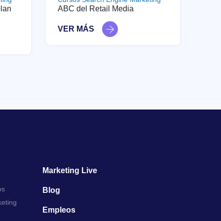
plan
ABC del Retail Media
VER MÁS
Marketing Live
os
Blog
keting
Empleos