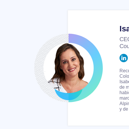
Is
CEO
Cou
Reco
Colo
Isab
de m
habi
marc
Alpi
y de