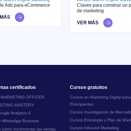
le Ads para eCommerce
Claves para construir un 
de marketing
 MÁS
VER MÁS
mas certificados
Cursos gratuitos
L MARKETING OFFICER
Cursos en Marketing Digital para
Principiantes
KETING MASTERY
Cursos Investigación de Mercad
ogle Analytics 4
Cursos Estrategia y Plan de Mar
e WhatsApp Business
Cursos Inbound Marketing
 cómo incrementar las ventas