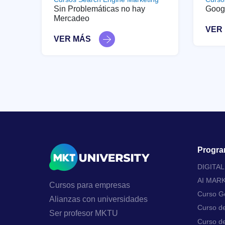
Sin Problemáticas no hay
Goog
Mercadeo
VER
VER MÁS
Progra
DIGITA
AI MAR
Cursos para empresas
Curso Go
Alianzas con universidades
Curso d
Ser profesor MKTU
Curso de