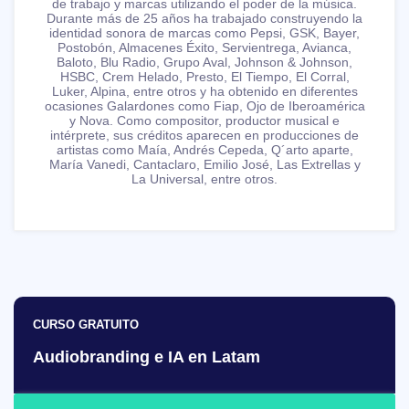
de trabajo y marcas utilizando el poder de la música.
Durante más de 25 años ha trabajado construyendo la
identidad sonora de marcas como Pepsi, GSK, Bayer,
Postobón, Almacenes Éxito, Servientrega, Avianca,
Baloto, Blu Radio, Grupo Aval, Johnson & Johnson,
HSBC, Crem Helado, Presto, El Tiempo, El Corral,
Luker, Alpina, entre otros y ha obtenido en diferentes
ocasiones Galardones como Fiap, Ojo de Iberoamérica
y Nova. Como compositor, productor musical e
intérprete, sus créditos aparecen en producciones de
artistas como Maía, Andrés Cepeda, Q´arto aparte,
María Vanedi, Cantaclaro, Emilio José, Las Extrellas y
La Universal, entre otros.
CURSO GRATUITO
Audiobranding e IA en Latam