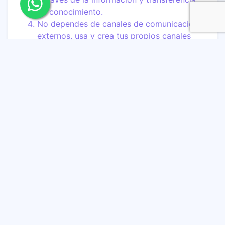
de conocimiento.
No dependes de canales de comunicación
externos, usa y crea tus propios canales
como podcast, webinars, blog´s, ebooks,
revistas, o similares.
No se trata de emitir y enviar notas de
prensa o folletos, la propuesta es
democratizar el conocimiento de la marca
para generar apropiación de esta, con
contenido de valor.
Para hacer un buen periodismo de marca es
indispensable conocer la audiencia, el valor de la
información, ser estratégico, buscar historias con
tenacidad, integridad, transparencia, compromiso
de valor, y estar siempre abierto y disponible.
Si lo logras, tu marca será tremenda narradora de
historias que nadie querrá perderse.