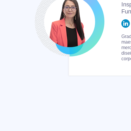
Ins
Fun
Grad
maes
merc
dise
corp