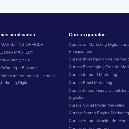
mas certificados
Cursos gratuitos
L MARKETING OFFICER
Cursos en Marketing Digital para
Principiantes
KETING MASTERY
Cursos Investigación de Mercad
ogle Analytics 4
Cursos Estrategia y Plan de Mar
e WhatsApp Business
Cursos Inbound Marketing
 cómo incrementar las ventas
arketing Digital
Cursos Email Marketing
Cursos Experiencia y Usabilidad 
Digitales
Cursos Social Media Marketing
Cursos Search Engine Marketing
Cursos Automatización del Marke
Cursos en Ecommerce