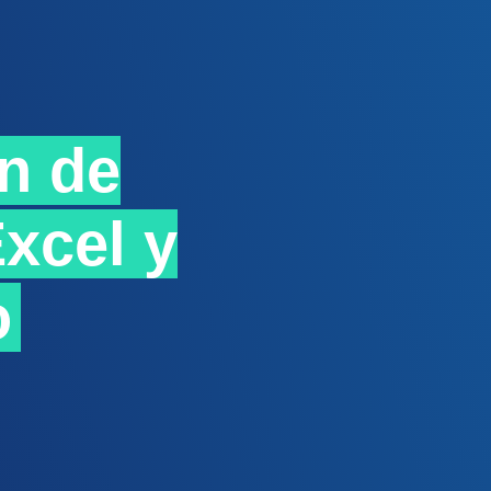
n de
xcel y
o