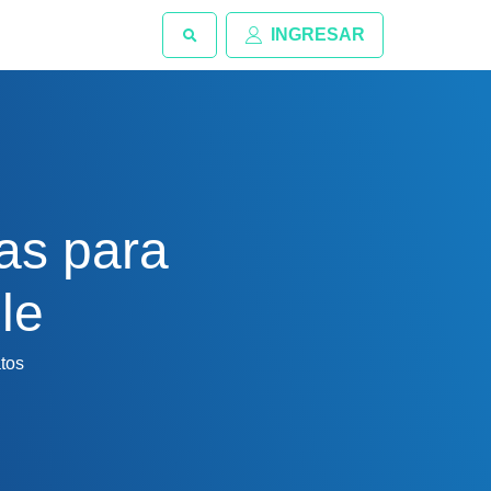
INGRESAR
as para
le
atos