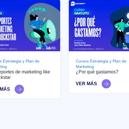
s Estrategia y Plan de
Cursos Estrategia y Plan de
ting
Marketing
eportes de marketing like
¿Por qué gastamos?
kstar
VER MÁS
 MÁS