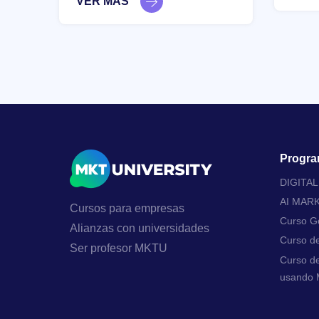
VER MÁS
Progra
DIGITA
AI MAR
Cursos para empresas
Curso Go
Alianzas con universidades
Curso d
Ser profesor MKTU
Curso de
usando M