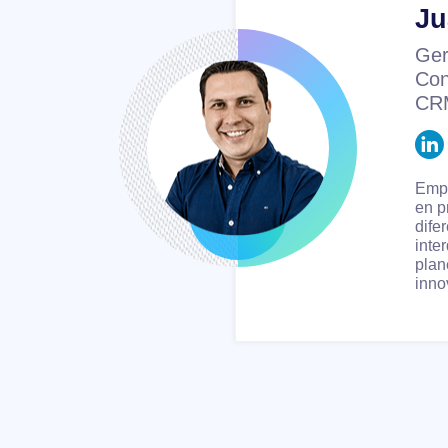
Ju
Ger
Con
CR
Empr
en p
dife
inte
plan
inno