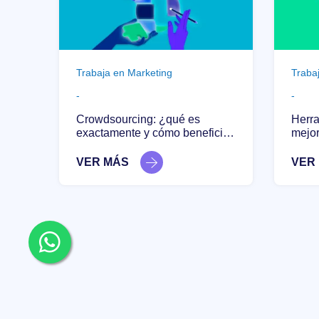
Trabaja en Marketing
Traba
-
-
Crowdsourcing: ¿qué es
Herra
exactamente y cómo beneficia
mejor
al equipo?
colab
VER MÁS
VER