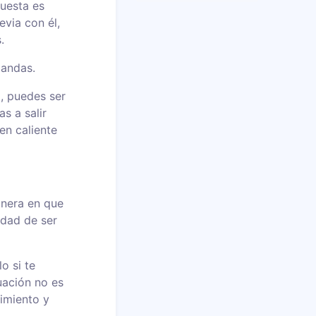
puesta es
evia con él,
.
landas.
o, puedes ser
s a salir
en caliente
nera en que
idad de ser
o si te
uación no es
imiento y