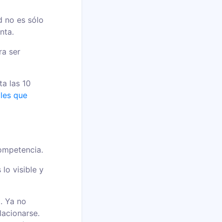
d no es sólo
nta.
ra ser
ta las 10
ales que
competencia.
lo visible y
. Ya no
lacionarse.