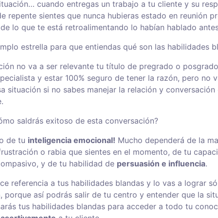
ituación… cuando entregas un trabajo a tu cliente y su res
 de repente sientes que nunca hubieras estado en reunión pr
de lo que te está retroalimentando lo habían hablado antes
emplo estrella para que entiendas qué son las habilidades b
ción no va a ser relevante tu título de pregrado o posgrad
ecialista y estar 100% seguro de tener la razón, pero no va
a situación si no sabes manejar la relación y conversación 
e.
ómo saldrás exitoso de esta conversación?
o de tu
inteligencia emocional!
Mucho dependerá de la ma
 frustración o rabia que sientes en el momento, de tu capac
ompasivo, y de tu habilidad de
persuasión e influencia
.
e referencia a tus habilidades blandas y lo vas a lograr sól
 porque así podrás salir de tu centro y entender que la sit
sarás tus habilidades blandas para acceder a todo tu conoc
 asertivamente
a tu cliente.