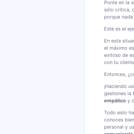
Ponte en la s
sólo crítica,
porque nada 
Este es el ej
En esta situa
el máximo esp
exitoso de es
con tu client
Entonces, ¿c
¡Haciendo us
gestiones la
empático
y c
Todo esto hac
conoces bien,
personal y u
comunicarlo