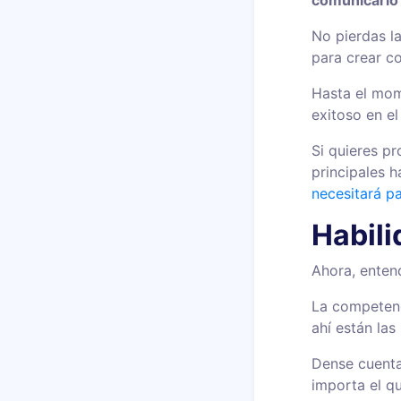
No pierdas l
para crear c
Hasta el mom
exitoso en e
Si quieres pr
principales h
necesitará pa
Habil
Ahora, enten
La competenci
ahí están las
Dense cuenta
importa el q