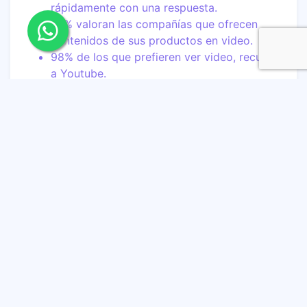
rápidamente con una respuesta.
79% valoran las compañías que ofrecen
contenidos de sus productos en video.
98% de los que prefieren ver video, recurren
a Youtube.
Quiero comprar (
I want to buy moments
):
Corresponden al proceso que realizan los
usuarios cuando quieren comprar algún
producto o servicio y buscan información
relacionada (reviews, datos técnicos, precio,
etc.).
Datos relevantes del momento
Quiero comprar:
72% busca información relacionada con
algún producto que desea comprar, al
menos una vez por semana.
69% de las veces la información que se
encuentra en internet ayuda a decidir si vale