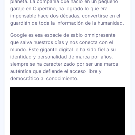
planeta. La compañía que nació en un pequeño
garaje en Cupertino, ha logrado lo que era
impensable hace dos décadas, convertirse en el
guardián de toda la información de la humanidad.
Google es esa especie de sabio omnipresente
que salva nuestros días y nos conecta con el
mundo. Este gigante digital le ha sido fiel a su
identidad y personalidad de marca por años,
siempre se ha caracterizado por ser una marca
auténtica que defiende el acceso libre y
democrático al conocimiento.