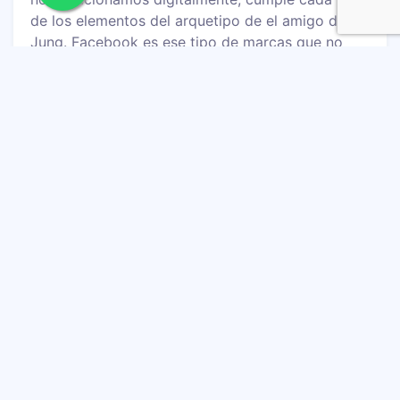
de los elementos del arquetipo de el amigo de
Jung. Facebook es ese tipo de marcas que no
buscan la ostentación, sino que procuran
construir vínculos genuinos que perduren en el
tiempo y le den sentido a nuestra vida.