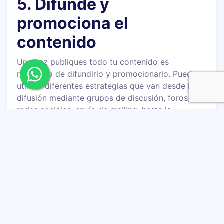
5. Difunde y
promociona el
contenido
Una vez publiques todo tu contenido es
momento de difundirlo y promocionarlo. Puedes
utilizar diferentes estrategias que van desde la
difusión mediante grupos de discusión, foros,
redes sociales, envío de mailing, hasta la
promoción de tus artículos usando publicidad
digital.
La publicidad es una buena forma para atraer
lectores de forma rápida a un blog que aún no
tiene una base de lectores constituída, pero
tienes que procurar que esos usuarios que llegan
de manera pagada a tu blog se conviertan en
lectores frecuentes y para lograrlo es muy