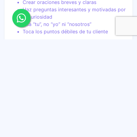
Crear oraciones breves y claras
Haz preguntas interesantes y motivadas por
la curiosidad
Usa “tu”, no “yo” ni “nosotros”
Toca los puntos débiles de tu cliente
4. Incluye contenido relevante.
Sea el webinar que sea, del tema que sea,
comprométete a incluir contenido exclusivo,
relevante, interesante y actual. Mima a tu
audiencia. Ofréceles algo que sólo ellos pueden
obtener como premio a su interés y fidelidad.
La estructura del webinar, como cualquier buena
historia, debe tener un principio, un desarrollo y
un final.
Al inicio:
Tus asistentes deben comprender la