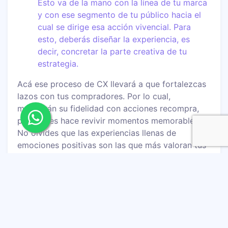
Esto va de la mano con la línea de tu marca
y con ese segmento de tu público hacia el
cual se dirige esa acción vivencial. Para
esto, deberás diseñar la experiencia, es
decir, concretar la parte creativa de tu
estrategia.
Acá ese proceso de CX llevará a que fortalezcas
lazos con tus compradores. Por lo cual,
mostrarán su fidelidad con acciones recompra,
porque les hace revivir momentos memorables.
No olvides que las experiencias llenas de
emociones positivas son las que más valoran tus
clientes, y eso lleva a que las repitan y las
recomienden.
Tampoco dejes pasar de largo el cálculo de los
costos y el retorno de la inversión (ROI) para que
el resultado de esas estrategias sean rentables.
Determinar las métricas
que reflejarán el