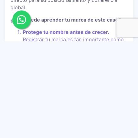
directo para su posicionamiento y coherencia
global.
¿Qué puede aprender tu marca de este caso?
Protege tu nombre antes de crecer.
Registrar tu marca es tan importante como
crearla.
En cada crisis hay una historia que contar.
Saber comunicarla puede ser más poderoso
que cualquier pauta.
El branding es estrategia de negocio, no
solo estética.
Incluye visión legal, narrativa,
posicionamiento y futuro.
Tu comunidad puede ser tu mayor
defensa.
Si construiste confianza, ellos
levantarán la voz por ti.
La viralidad puede amplificar tu marca… o
exponer tus debilidades.
Por eso es clave
planear cada movimiento con intención.