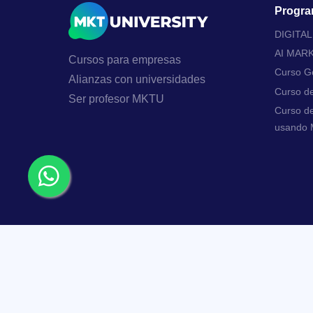
Progra
DIGITA
AI MAR
Cursos para empresas
Curso Go
Alianzas con universidades
Curso d
Ser profesor MKTU
Curso de
usando M