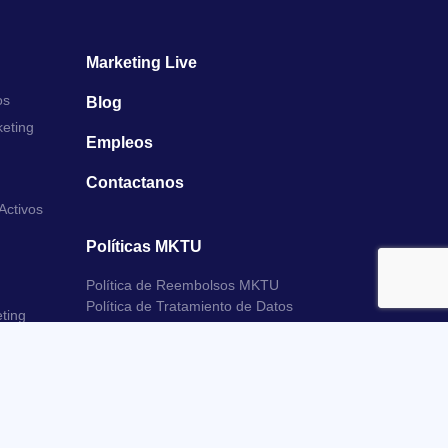
Marketing Live
os
Blog
keting
Empleos
Contactanos
Activos
Políticas MKTU
Política de Reembolsos MKTU
Política de Tratamiento de Datos
ting
Digital
ital