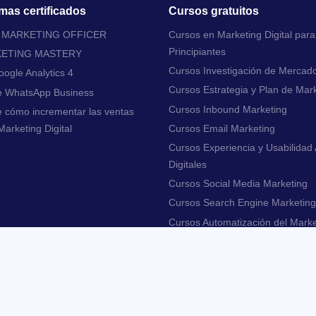
mas certificados
Cursos gratuitos
L MARKETING OFFICER
Cursos en Marketing Digital para
Principiantes
KETING MASTERY
Cursos Investigación de Mercad
ogle Analytics 4
Cursos Estrategia y Plan de Mar
e WhatsApp Business
Cursos Inbound Marketing
 cómo incrementar las ventas
arketing Digital
Cursos Email Marketing
Cursos Experiencia y Usabilidad 
Digitales
Cursos Social Media Marketing
Cursos Search Engine Marketing
Cursos Automatización del Marke
Cursos en Ecommerce
Cursos Tendencias del Marketing 
Cursos Analítica de Marketing Dig
Cursos Trabaja en Marketing