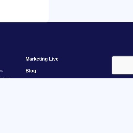
Marketing Live
os
Blog
keting
Empleos
Contactanos
Activos
Políticas MKTU
Política de Reembolsos MKTU
Política de Tratamiento de Datos