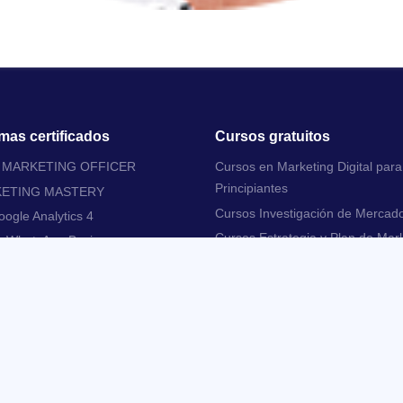
mas certificados
Cursos gratuitos
L MARKETING OFFICER
Cursos en Marketing Digital para
Principiantes
KETING MASTERY
Cursos Investigación de Mercad
ogle Analytics 4
Cursos Estrategia y Plan de Mar
e WhatsApp Business
Cursos Inbound Marketing
 cómo incrementar las ventas
arketing Digital
Cursos Email Marketing
Cursos Experiencia y Usabilidad 
Digitales
Cursos Social Media Marketing
Cursos Search Engine Marketing