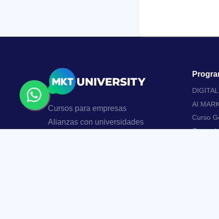
Progra
DIGITA
AI MAR
Cursos para empresas
Curso Go
Alianzas con universidades
Curso d
Ser profesor MKTU
Curso de
usando M