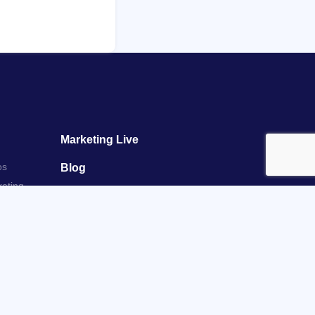
Marketing Live
os
Blog
keting
Empleos
Contactanos
Activos
Políticas MKTU
Política de Reembolsos MKTU
Política de Tratamiento de Datos