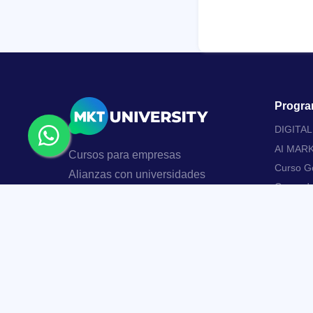
Progra
DIGITA
AI MAR
Cursos para empresas
Curso Go
Alianzas con universidades
Curso d
Ser profesor MKTU
Curso de
usando M