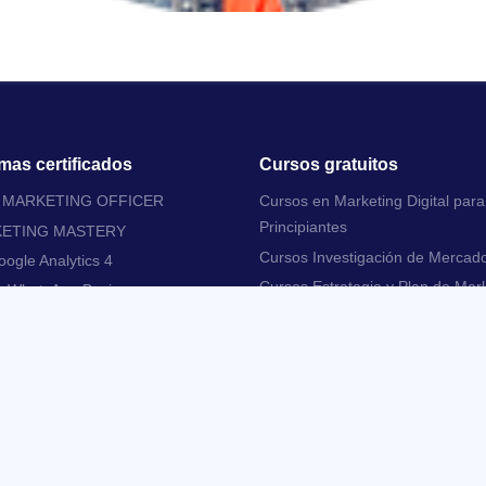
mas certificados
Cursos gratuitos
L MARKETING OFFICER
Cursos en Marketing Digital para
Principiantes
KETING MASTERY
Cursos Investigación de Mercad
ogle Analytics 4
Cursos Estrategia y Plan de Mar
e WhatsApp Business
Cursos Inbound Marketing
 cómo incrementar las ventas
arketing Digital
Cursos Email Marketing
Cursos Experiencia y Usabilidad 
Digitales
Cursos Social Media Marketing
Cursos Search Engine Marketing