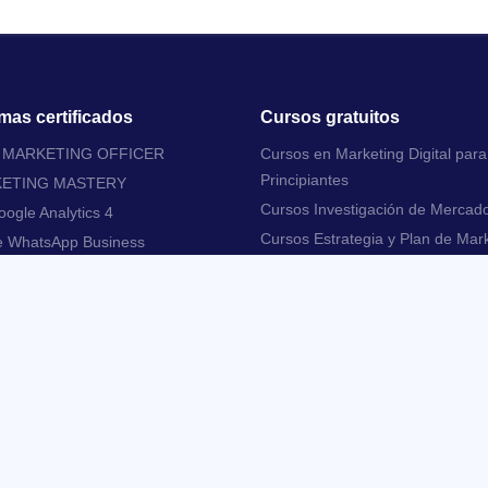
mas certificados
Cursos gratuitos
L MARKETING OFFICER
Cursos en Marketing Digital para
Principiantes
KETING MASTERY
Cursos Investigación de Mercad
ogle Analytics 4
Cursos Estrategia y Plan de Mar
e WhatsApp Business
Cursos Inbound Marketing
 cómo incrementar las ventas
arketing Digital
Cursos Email Marketing
Cursos Experiencia y Usabilidad 
Digitales
Cursos Social Media Marketing
Cursos Search Engine Marketing
Cursos Automatización del Marke
Cursos en Ecommerce