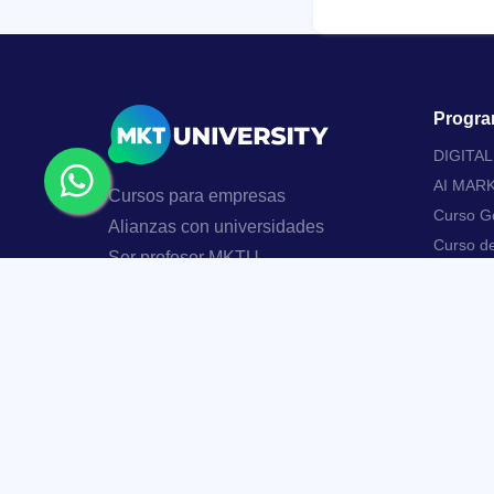
Progra
DIGITA
AI MAR
Cursos para empresas
Curso Go
Alianzas con universidades
Curso d
Ser profesor MKTU
Curso de
usando M