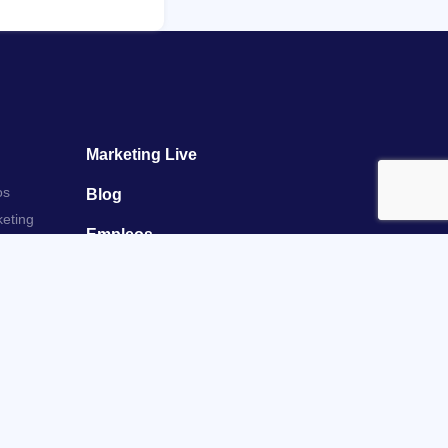
Marketing Live
os
Blog
keting
Empleos
Contactanos
Activos
Políticas MKTU
Política de Reembolsos MKTU
Política de Tratamiento de Datos
ting